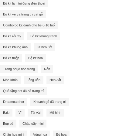
Bộ kit làm túi đựng điện thoại
Bộ kit vẽ và trang trí vật gỗ
Combo bộ kit dành cho bé 6-10 tuổi
Bộ kit rối tay
Bộ kit khung tranh
Bộ kit khung ảnh
Kit heo đất
Bộ kit thiệp
Bộ kit hoa
Trang phục hóa trang
Nón
Móc khóa
Lồng đèn
Heo đất
Quà tặng set đá đã trang trí
Dreamcatcher
Khoanh gỗ đã trang trí
Balo
Ví
Túi vải
Mô hình
Búp bê
Chậu cây mini
Chậu hoa mini
Vòng hoa
Bó hoa