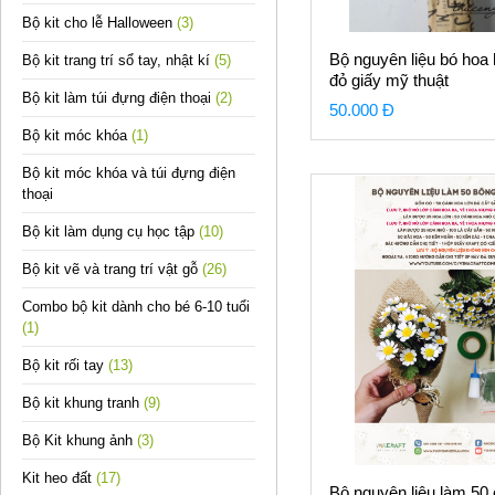
Bộ kit cho lễ Halloween
(3)
Bộ nguyên liệu bó hoa
Bộ kit trang trí sổ tay, nhật kí
(5)
đỏ giấy mỹ thuật
Bộ kit làm túi đựng điện thoại
(2)
50.000 Đ
Bộ kit móc khóa
(1)
Bộ kit móc khóa và túi đựng điện
thoại
Bộ kit làm dụng cụ học tập
(10)
Bộ kit vẽ và trang trí vật gỗ
(26)
Combo bộ kit dành cho bé 6-10 tuổi
(1)
Bộ kit rối tay
(13)
Bộ kit khung tranh
(9)
Bộ Kit khung ảnh
(3)
Kit heo đất
(17)
Bộ nguyên liệu làm 50