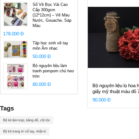
Sổ Vẽ Bọc Vải Cao
Cấp 300gsm
(12*12cm) – Vẽ Màu
Nước, Gouache, Sáp
Màu
178.000 Đ
Tập học sinh vẽ tay
môn Âm nhạc
50.000 Đ
Bộ nguyên liệu làm
tranh pompom chú heo
tròn
80.000 Đ
Bộ nguyên liệu lọ hoa 
giấy mỹ thuật màu đỏ 
bông
90.000 Đ
Tags
Bộ kit làm kẹp, băng đô, cột tóc
Bộ kit trang trí sổ tay, nhật kí