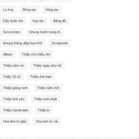
Lọ hoa
Bông tay
Vòng tay
Dây buộc tóc
Kẹp tóc
Băng đô
Scrunchies
Khung tranh trang trí
Khung thông điệp hoa khô
Scrapbook
Album
Thiệp cho thiếu nhi
Thiệp cảm ơn
Thiệp ngày phụ nữ
Thiệp 20-11
Thiệp tình bạn
Thiệp giáng sinh
Thiệp năm mới
Thiệp tình yêu
Thiệp sinh nhật
Thiệp handmade
Thiệp in
Hoa làm từ giấy
Hoa làm từ vải