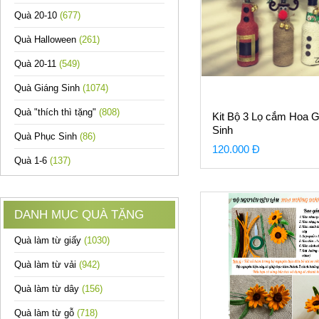
Quà 20-10
(677)
Quà Halloween
(261)
Quà 20-11
(549)
Quà Giáng Sinh
(1074)
Quà "thích thì tặng"
(808)
Kit Bộ 3 Lọ cắm Hoa G
Sinh
Quà Phục Sinh
(86)
120.000 Đ
Quà 1-6
(137)
DANH MỤC QUÀ TẶNG
Quà làm từ giấy
(1030)
Quà làm từ vải
(942)
Quà làm từ dây
(156)
Quà làm từ gỗ
(718)