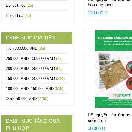
hoa cúc tana
Bộ kit thiệp
(25)
120.000 Đ
Bộ kit hoa
(45)
DANH MỤC GIÁ TIỀN
Trên 300.000 VNĐ
(86)
250.000 VNĐ - 300.000 VNĐ
(75)
200.000 VNĐ - 250.000 VNĐ
(86)
150.000 VNĐ - 200.000 VNĐ
(244)
100.000 VNĐ -150.000 VNĐ
(518)
Dưới 50.000 VNĐ
(2750)
Bộ nguyên liệu làm ho
xoắn tròn
DANH MỤC TẶNG QUÀ
PHÙ HỢP
90.000 Đ