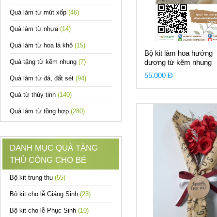
Quà làm từ mút xốp
(46)
Quà làm từ nhựa
(14)
Quà làm từ hoa lá khô
(15)
Bộ kit làm hoa hướng
Quà tặng từ kẽm nhung
(7)
dương từ kẽm nhung
55.000 Đ
Quà làm từ đá, đất sét
(94)
Quà từ thủy tinh
(140)
Quà làm từ tồng hợp
(280)
DANH MỤC QUÀ TẶNG
THỦ CÔNG CHO BÉ
Bộ kit trung thu
(55)
Bộ kit cho lễ Giáng Sinh
(23)
Bộ kit cho lễ Phục Sinh
(10)