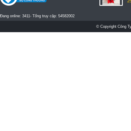
2
Đang online: 3411- Tổng truy cập: 54582002
© Copyright Công Ty