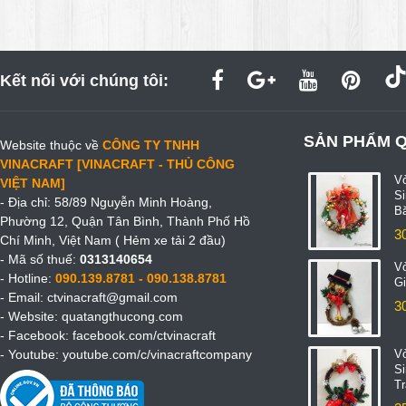
Kết nối với chúng tôi:
SẢN PHẨM 
Website thuộc về
CÔNG TY TNHH
VINACRAFT [VINACRAFT - THỦ CÔNG
V
VIỆT NAM]
S
- Địa chỉ: 58/89 Nguyễn Minh Hoàng,
B
Phường 12, Quận Tân Bình, Thành Phố Hồ
3
Chí Minh, Việt Nam ( Hẻm xe tải 2 đầu)
- Mã số thuế:
0313140654
V
- Hotline:
090.139.8781 - 090.138.8781
Gi
- Email:
ctvinacraft@gmail.com
3
- Website:
quatangthucong.com
- Facebook:
facebook.com/ctvinacraft
- Youtube:
youtube.com/c/vinacraftcompany
V
S
T