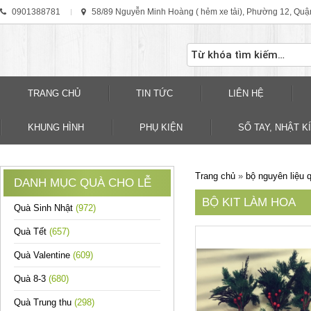
0901388781
58/89 Nguyễn Minh Hoàng ( hẻm xe tải), Phường 12, Quậ
TRANG CHỦ
TIN TỨC
LIÊN HỆ
KHUNG HÌNH
PHỤ KIỆN
SỐ TAY, NHẬT KÍ
Trang chủ
»
bộ nguyên liệu 
DANH MỤC QUÀ CHO LỄ
BỘ KIT LÀM HOA
Quà Sinh Nhật
(972)
Quà Tết
(657)
Quà Valentine
(609)
Quà 8-3
(680)
Quà Trung thu
(298)