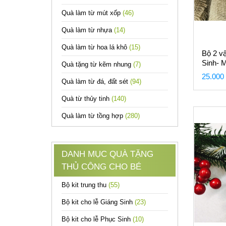
Quà làm từ mút xốp
(46)
Quà làm từ nhựa
(14)
Quà làm từ hoa lá khô
(15)
Bộ 2 vậ
Sinh- 
Quà tặng từ kẽm nhung
(7)
25.000
Quà làm từ đá, đất sét
(94)
Quà từ thủy tinh
(140)
Quà làm từ tồng hợp
(280)
DANH MỤC QUÀ TẶNG
THỦ CÔNG CHO BÉ
Bộ kit trung thu
(55)
Bộ kit cho lễ Giáng Sinh
(23)
Bộ kit cho lễ Phục Sinh
(10)