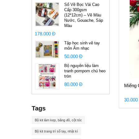
Sổ Vẽ Bọc Vải Cao
Cấp 300gsm
(12*12cm) – Vẽ Màu
Nước, Gouache, Sáp
Màu
178.000 Đ
Tập học sinh vẽ tay
môn Âm nhạc
50.000 Đ
Bộ nguyên liệu làm
tranh pompom chú heo
tròn
80.000 Đ
Miếng 
30.000
Tags
Bộ kit làm kẹp, băng đô, cột tóc
Bộ kit trang trí sổ tay, nhật kí