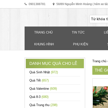
0901388781
58/89 Nguyễn Minh Hoàng ( hẻm xe tải
TRANG CHỦ
TIN TỨC
LI
KHUNG HÌNH
PHỤ KIỆN
Trang chủ
DANH MỤC QUÀ CHO LỄ
THẺ G
Quà Sinh Nhật
(972)
Quà Tết
(657)
Quà Valentine
(609)
Quà 8-3
(680)
Quà Trung thu
(298)