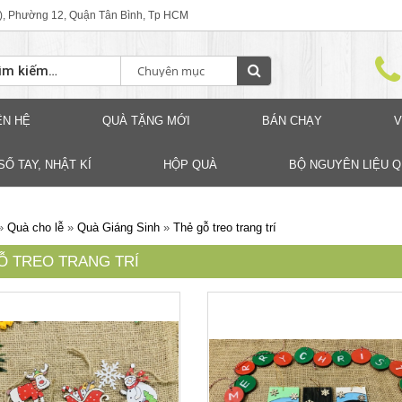
), Phường 12, Quận Tân Bình, Tp HCM
ÊN HỆ
QUÀ TẶNG MỚI
BÁN CHẠY
V
SỐ TAY, NHẬT KÍ
HỘP QUÀ
BỘ NGUYÊN LIỆU 
»
Quà cho lễ
»
Quà Giáng Sinh
»
Thẻ gỗ treo trang trí
Ỗ TREO TRANG TRÍ