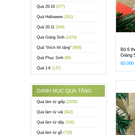
Quà 20-10
(677)
Quà Halloween
(261)
Quà 20-11
(549)
Quà Giáng Sinh
(1074)
Quà "thích thì tặng"
(808)
Bộ 6 th
Giáng 
Quà Phục Sinh
(86)
60.000
Quà 1-6
(137)
DANH MỤC QUÀ TẶNG
Quà làm từ giấy
(1030)
Quà làm từ vải
(942)
Quà làm từ dây
(156)
Quà làm từ gỗ
(718)