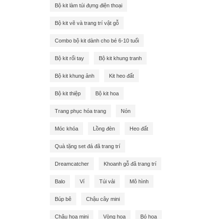
Bộ kit làm túi đựng điện thoại
Bộ kit vẽ và trang trí vật gỗ
Combo bộ kit dành cho bé 6-10 tuổi
Bộ kit rối tay
Bộ kit khung tranh
Bộ kit khung ảnh
Kit heo đất
Bộ kit thiệp
Bộ kit hoa
Trang phục hóa trang
Nón
Móc khóa
Lồng đèn
Heo đất
Quà tặng set đá đã trang trí
Dreamcatcher
Khoanh gỗ đã trang trí
Balo
Ví
Túi vải
Mô hình
Búp bê
Chậu cây mini
Chậu hoa mini
Vòng hoa
Bó hoa