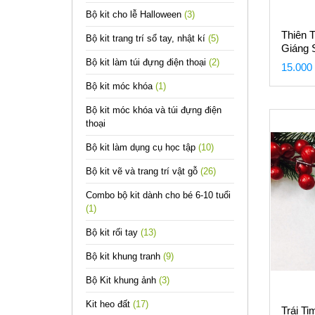
Bộ kit cho lễ Halloween
(3)
Thiên T
Bộ kit trang trí sổ tay, nhật kí
(5)
Giáng 
Bộ kit làm túi đựng điện thoại
(2)
15.000
Bộ kit móc khóa
(1)
Bộ kit móc khóa và túi đựng điện
thoại
Bộ kit làm dụng cụ học tập
(10)
Bộ kit vẽ và trang trí vật gỗ
(26)
Combo bộ kit dành cho bé 6-10 tuổi
(1)
Bộ kit rối tay
(13)
Bộ kit khung tranh
(9)
Bộ Kit khung ảnh
(3)
Kit heo đất
(17)
Trái Ti