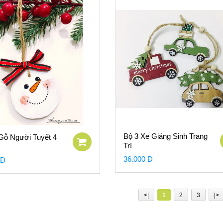
Bộ 3 Xe Giáng Sinh Trang
Gỗ Người Tuyết 4
Trí
36.000 Đ
 Đ
<|
1
2
3
|>