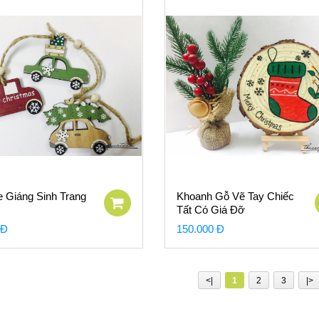
e Giáng Sinh Trang
Khoanh Gỗ Vẽ Tay Chiếc
Tất Có Giá Đỡ
 Đ
150.000 Đ
<|
1
2
3
|>