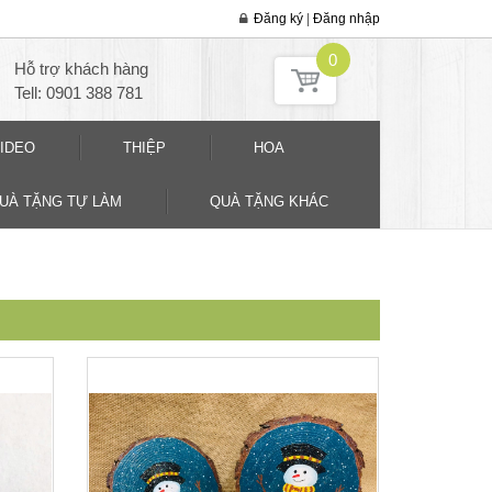
Đăng ký
|
Đăng nhập
0
Hỗ trợ khách hàng
Tell: 0901 388 781
IDEO
THIỆP
HOA
QUÀ TẶNG TỰ LÀM
QUÀ TẶNG KHÁC