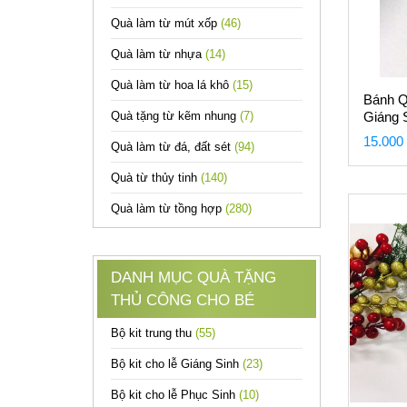
Quà làm từ mút xốp
(46)
Quà làm từ nhựa
(14)
Quà làm từ hoa lá khô
(15)
Bánh Q
Quà tặng từ kẽm nhung
(7)
Giáng 
15.000
Quà làm từ đá, đất sét
(94)
Quà từ thủy tinh
(140)
Quà làm từ tồng hợp
(280)
DANH MỤC QUÀ TẶNG
THỦ CÔNG CHO BÉ
Bộ kit trung thu
(55)
Bộ kit cho lễ Giáng Sinh
(23)
Bộ kit cho lễ Phục Sinh
(10)