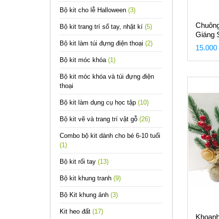
Bộ kit cho lễ Halloween
(3)
Chuông
Bộ kit trang trí sổ tay, nhật kí
(5)
Giáng 
Bộ kit làm túi đựng điện thoại
(2)
15.000
Bộ kit móc khóa
(1)
Bộ kit móc khóa và túi đựng điện
thoại
Bộ kit làm dụng cụ học tập
(10)
Bộ kit vẽ và trang trí vật gỗ
(26)
Combo bộ kit dành cho bé 6-10 tuổi
(1)
Bộ kit rối tay
(13)
Bộ kit khung tranh
(9)
Bộ Kit khung ảnh
(3)
Kit heo đất
(17)
Khoanh