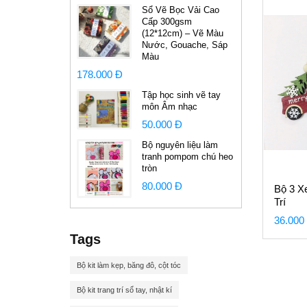
Sổ Vẽ Bọc Vải Cao
Cấp 300gsm
(12*12cm) – Vẽ Màu
Nước, Gouache, Sáp
Màu
178.000 Đ
Tập học sinh vẽ tay
môn Âm nhạc
50.000 Đ
Bộ nguyên liệu làm
tranh pompom chú heo
tròn
80.000 Đ
Bộ 3 X
Trí
36.000
Tags
Bộ kit làm kẹp, băng đô, cột tóc
Bộ kit trang trí sổ tay, nhật kí