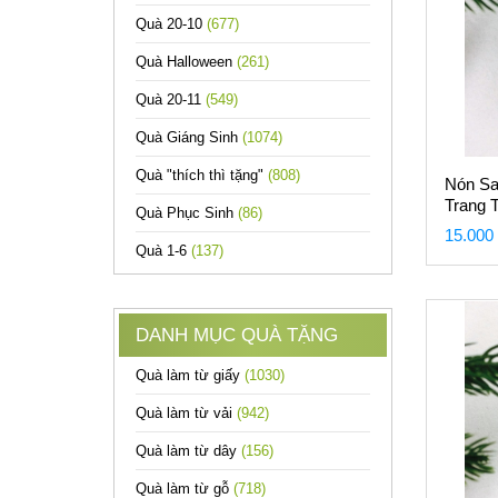
Quà 20-10
(677)
Quà Halloween
(261)
Quà 20-11
(549)
Quà Giáng Sinh
(1074)
Quà "thích thì tặng"
(808)
Nón Sa
Trang T
Quà Phục Sinh
(86)
15.000
Quà 1-6
(137)
DANH MỤC QUÀ TẶNG
Quà làm từ giấy
(1030)
Quà làm từ vải
(942)
Quà làm từ dây
(156)
Quà làm từ gỗ
(718)