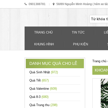
0901388781
58/89 Nguyễn Minh Hoàng ( hẻm xe tải
TRANG CHỦ
TIN TỨC
LI
KHUNG HÌNH
PHỤ KIỆN
Trang chủ
DANH MỤC QUÀ CHO LỄ
KHOAN
Quà Sinh Nhật
(972)
Quà Tết
(657)
Quà Valentine
(609)
Quà 8-3
(680)
Quà Trung thu
(298)