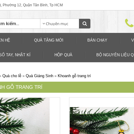
), Phường 12, Quận Tân Bình, Tp HCM
ÊN HỆ
QUÀ TẶNG MỚI
BÁN CHẠY
V
SỐ TAY, NHẬT KÍ
HỘP QUÀ
BỘ NGUYÊN LIỆU 
»
Quà cho lễ
»
Quà Giáng Sinh
»
Khoanh gỗ trang trí
H GỖ TRANG TRÍ