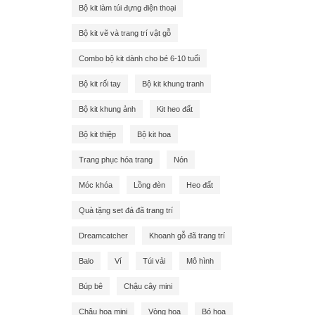
Bộ kit làm túi đựng điện thoại
Bộ kit vẽ và trang trí vật gỗ
Combo bộ kit dành cho bé 6-10 tuổi
Bộ kit rối tay
Bộ kit khung tranh
Bộ kit khung ảnh
Kit heo đất
Bộ kit thiệp
Bộ kit hoa
Trang phục hóa trang
Nón
Móc khóa
Lồng đèn
Heo đất
Quà tặng set đá đã trang trí
Dreamcatcher
Khoanh gỗ đã trang trí
Balo
Ví
Túi vải
Mô hình
Búp bê
Chậu cây mini
Chậu hoa mini
Vòng hoa
Bó hoa