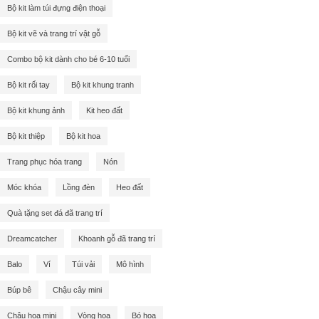
Bộ kit làm túi đựng điện thoại
Bộ kit vẽ và trang trí vật gỗ
Combo bộ kit dành cho bé 6-10 tuổi
Bộ kit rối tay
Bộ kit khung tranh
Bộ kit khung ảnh
Kit heo đất
Bộ kit thiệp
Bộ kit hoa
Trang phục hóa trang
Nón
Móc khóa
Lồng đèn
Heo đất
Quà tặng set đá đã trang trí
Dreamcatcher
Khoanh gỗ đã trang trí
Balo
Ví
Túi vải
Mô hình
Búp bê
Chậu cây mini
Chậu hoa mini
Vòng hoa
Bó hoa