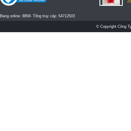
2
Đang online: 8858- Tổng truy cập: 54712503
© Copyright Công Ty