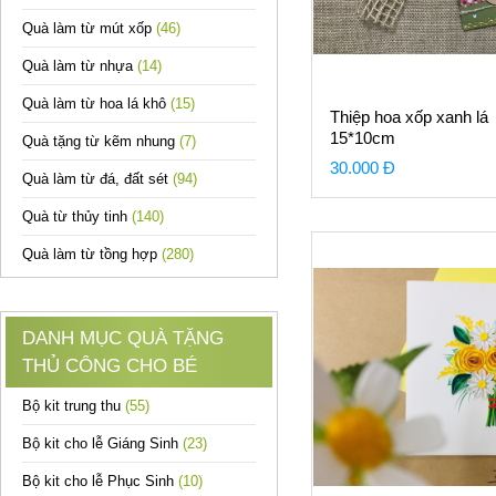
Quà làm từ mút xốp
(46)
Quà làm từ nhựa
(14)
Quà làm từ hoa lá khô
(15)
Thiệp hoa xốp xanh lá
15*10cm
Quà tặng từ kẽm nhung
(7)
30.000 Đ
Quà làm từ đá, đất sét
(94)
Quà từ thủy tinh
(140)
Quà làm từ tồng hợp
(280)
DANH MỤC QUÀ TẶNG
THỦ CÔNG CHO BÉ
Bộ kit trung thu
(55)
Bộ kit cho lễ Giáng Sinh
(23)
Bộ kit cho lễ Phục Sinh
(10)