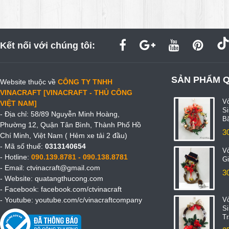
Kết nối với chúng tôi:
SẢN PHẨM 
Website thuộc về
CÔNG TY TNHH
VINACRAFT [VINACRAFT - THỦ CÔNG
V
VIỆT NAM]
S
- Địa chỉ: 58/89 Nguyễn Minh Hoàng,
B
Phường 12, Quận Tân Bình, Thành Phố Hồ
3
Chí Minh, Việt Nam ( Hẻm xe tải 2 đầu)
- Mã số thuế:
0313140654
V
- Hotline:
090.139.8781 - 090.138.8781
Gi
- Email:
ctvinacraft@gmail.com
3
- Website:
quatangthucong.com
- Facebook:
facebook.com/ctvinacraft
- Youtube:
youtube.com/c/vinacraftcompany
V
S
T