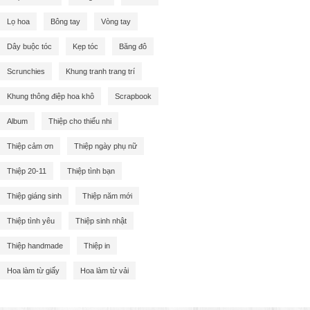
Lọ hoa
Bông tay
Vòng tay
Dây buộc tóc
Kẹp tóc
Băng đô
Scrunchies
Khung tranh trang trí
Khung thông điệp hoa khô
Scrapbook
Album
Thiệp cho thiếu nhi
Thiệp cảm ơn
Thiệp ngày phụ nữ
Thiệp 20-11
Thiệp tình bạn
Thiệp giáng sinh
Thiệp năm mới
Thiệp tình yêu
Thiệp sinh nhật
Thiệp handmade
Thiệp in
Hoa làm từ giấy
Hoa làm từ vải