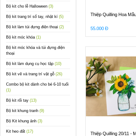
Bộ kit cho lễ Halloween
(3)
Thiệp Quilling Hoa Mẫ
Bộ kit trang trí sổ tay, nhật kí
(5)
Bộ kit làm túi đựng điện thoại
(2)
55.000 Đ
Bộ kit móc khóa
(1)
Bộ kit móc khóa và túi đựng điện
thoại
Bộ kit làm dụng cụ học tập
(10)
Bộ kit vẽ và trang trí vật gỗ
(26)
Combo bộ kit dành cho bé 6-10 tuổi
(1)
Bộ kit rối tay
(13)
Bộ kit khung tranh
(9)
Bộ Kit khung ảnh
(3)
Kit heo đất
(17)
Thiệp Quilling 20/11 - 