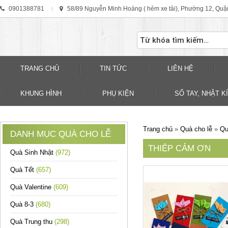
0901388781
58/89 Nguyễn Minh Hoàng ( hẻm xe tải), Phường 12, Quậ
TRANG CHỦ
TIN TỨC
LIÊN HỆ
KHUNG HÌNH
PHỤ KIỆN
SỐ TAY, NHẬT KÍ
Trang chủ
»
Quà cho lễ
»
Qu
DANH MỤC QUÀ CHO LỄ
THIỆP CẢM ƠN
Quà Sinh Nhật
(972)
Quà Tết
(657)
Quà Valentine
(609)
Quà 8-3
(680)
Quà Trung thu
(298)