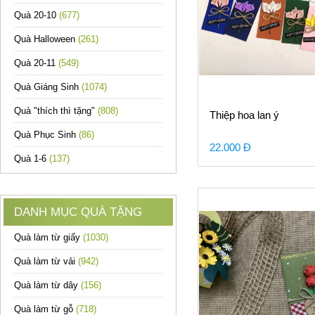
Quà 20-10
(677)
Quà Halloween
(261)
Quà 20-11
(549)
Quà Giáng Sinh
(1074)
Quà "thích thì tặng"
(808)
Thiệp hoa lan ý
Quà Phục Sinh
(86)
22.000 Đ
Quà 1-6
(137)
DANH MỤC QUÀ TẶNG
Quà làm từ giấy
(1030)
Quà làm từ vải
(942)
Quà làm từ dây
(156)
Quà làm từ gỗ
(718)