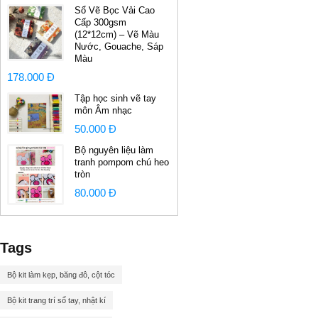
Sổ Vẽ Bọc Vải Cao
Cấp 300gsm
(12*12cm) – Vẽ Màu
Nước, Gouache, Sáp
Màu
178.000 Đ
Tập học sinh vẽ tay
môn Âm nhạc
50.000 Đ
Bộ nguyên liệu làm
tranh pompom chú heo
tròn
80.000 Đ
Tags
Bộ kit làm kẹp, băng đô, cột tóc
Bộ kit trang trí sổ tay, nhật kí