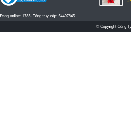
2
Đang online: 1783- Tổng truy cập: 54497845
© Copyright Công Ty