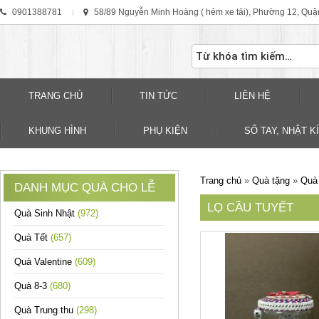
0901388781
58/89 Nguyễn Minh Hoàng ( hẻm xe tải), Phường 12, Quậ
TRANG CHỦ
TIN TỨC
LIÊN HỆ
KHUNG HÌNH
PHỤ KIỆN
SỐ TAY, NHẬT KÍ
Trang chủ
»
Quà tặng
»
Quà 
DANH MỤC QUÀ CHO LỄ
LỌ CẦU TUYẾT
Quà Sinh Nhật
(972)
Quà Tết
(657)
Quà Valentine
(609)
Quà 8-3
(680)
Quà Trung thu
(298)