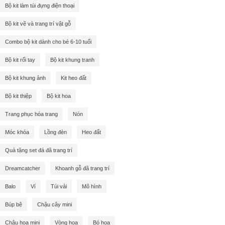
Bộ kit làm túi đựng điện thoại
Bộ kit vẽ và trang trí vật gỗ
Combo bộ kit dành cho bé 6-10 tuổi
Bộ kit rối tay
Bộ kit khung tranh
Bộ kit khung ảnh
Kit heo đất
Bộ kit thiệp
Bộ kit hoa
Trang phục hóa trang
Nón
Móc khóa
Lồng đèn
Heo đất
Quà tặng set đá đã trang trí
Dreamcatcher
Khoanh gỗ đã trang trí
Balo
Ví
Túi vải
Mô hình
Búp bê
Chậu cây mini
Chậu hoa mini
Vòng hoa
Bó hoa