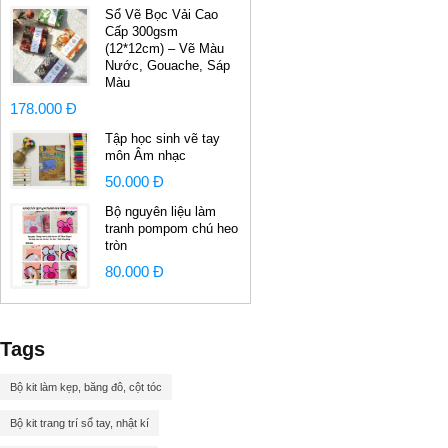
Sổ Vẽ Bọc Vải Cao
Cấp 300gsm
(12*12cm) – Vẽ Màu
Nước, Gouache, Sáp
Màu
178.000 Đ
Tập học sinh vẽ tay
môn Âm nhạc
50.000 Đ
Bộ nguyên liệu làm
tranh pompom chú heo
tròn
80.000 Đ
Tags
Bộ kit làm kẹp, băng đô, cột tóc
Bộ kit trang trí sổ tay, nhật kí