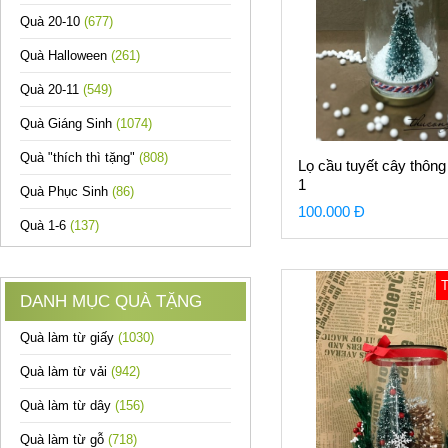
Quà 20-10
(677)
Quà Halloween
(261)
Quà 20-11
(549)
Quà Giáng Sinh
(1074)
Quà "thích thì tặng"
(808)
Lọ cầu tuyết cây thôn
1
Quà Phục Sinh
(86)
100.000 Đ
Quà 1-6
(137)
DANH MỤC QUÀ TẶNG
Quà làm từ giấy
(1030)
Quà làm từ vải
(942)
Quà làm từ dây
(156)
Quà làm từ gỗ
(718)