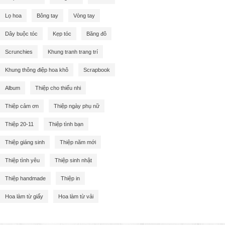
Lọ hoa
Bông tay
Vòng tay
Dây buộc tóc
Kẹp tóc
Băng đô
Scrunchies
Khung tranh trang trí
Khung thông điệp hoa khô
Scrapbook
Album
Thiệp cho thiếu nhi
Thiệp cảm ơn
Thiệp ngày phụ nữ
Thiệp 20-11
Thiệp tình bạn
Thiệp giáng sinh
Thiệp năm mới
Thiệp tình yêu
Thiệp sinh nhật
Thiệp handmade
Thiệp in
Hoa làm từ giấy
Hoa làm từ vải