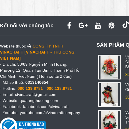
Kết nối với chúng tôi:
SẢN PHẨM 
Website thuộc về
CÔNG TY TNHH
VINACRAFT [VINACRAFT - THỦ CÔNG
V
VIỆT NAM]
S
- Địa chỉ: 58/89 Nguyễn Minh Hoàng,
B
Phường 12, Quận Tân Bình, Thành Phố Hồ
3
Chí Minh, Việt Nam ( Hẻm xe tải 2 đầu)
- Mã số thuế:
0313140654
V
- Hotline:
090.139.8781 - 090.138.8781
Gi
- Email:
ctvinacraft@gmail.com
3
- Website:
quatangthucong.com
- Facebook:
facebook.com/ctvinacraft
- Youtube:
youtube.com/c/vinacraftcompany
V
S
T