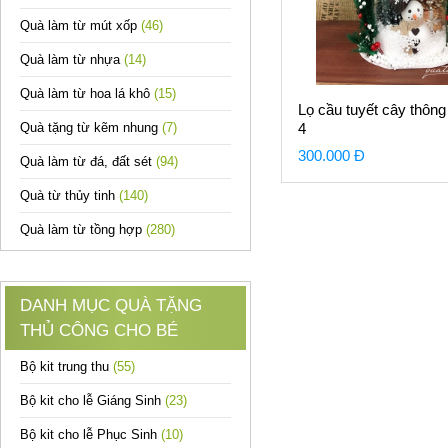
Quà làm từ mút xốp
(46)
Quà làm từ nhựa
(14)
Quà làm từ hoa lá khô
(15)
Lọ cầu tuyết cây thôn
Quà tặng từ kẽm nhung
(7)
4
300.000 Đ
Quà làm từ đá, đất sét
(94)
Quà từ thủy tinh
(140)
Quà làm từ tồng hợp
(280)
DANH MỤC QUÀ TẶNG
THỦ CÔNG CHO BÉ
Bộ kit trung thu
(55)
Bộ kit cho lễ Giáng Sinh
(23)
Bộ kit cho lễ Phục Sinh
(10)