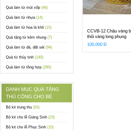
Quà làm từ mút xốp
(46)
Quà làm từ nhựa
(14)
Quà làm từ hoa lá khô
(15)
CCVB-12 Chậu vàng b
thỏi vàng long phụng
Quà tặng từ kẽm nhung
(7)
100.000 Đ
Quà làm từ đá, đất sét
(94)
Quà từ thủy tinh
(140)
Quà làm từ tồng hợp
(280)
DANH MỤC QUÀ TẶNG
THỦ CÔNG CHO BÉ
Bộ kit trung thu
(55)
Bộ kit cho lễ Giáng Sinh
(23)
Bộ kit cho lễ Phục Sinh
(10)