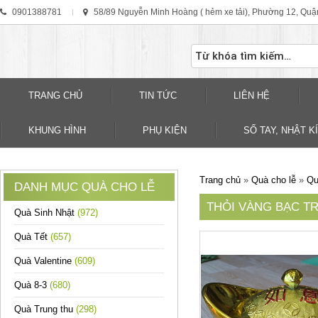
0901388781
58/89 Nguyễn Minh Hoàng ( hẻm xe tải), Phường 12, Quậ
TRANG CHỦ
TIN TỨC
LIÊN HỆ
KHUNG HÌNH
PHỤ KIỆN
SỐ TAY, NHẬT KÍ
Trang chủ
»
Quà cho lễ
»
Qu
DANH MỤC QUÀ CHO LỄ
THỎI VÀNG BẠC T
Quà Sinh Nhật
(972)
Quà Tết
(657)
Quà Valentine
(609)
Quà 8-3
(680)
Quà Trung thu
(298)