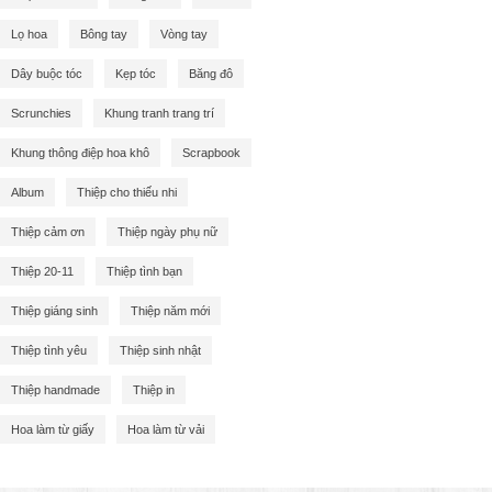
Lọ hoa
Bông tay
Vòng tay
Dây buộc tóc
Kẹp tóc
Băng đô
Scrunchies
Khung tranh trang trí
Khung thông điệp hoa khô
Scrapbook
Album
Thiệp cho thiếu nhi
Thiệp cảm ơn
Thiệp ngày phụ nữ
Thiệp 20-11
Thiệp tình bạn
Thiệp giáng sinh
Thiệp năm mới
Thiệp tình yêu
Thiệp sinh nhật
Thiệp handmade
Thiệp in
Hoa làm từ giấy
Hoa làm từ vải