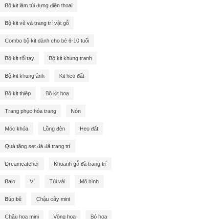
Bộ kit làm túi đựng điện thoại
Bộ kit vẽ và trang trí vật gỗ
Combo bộ kit dành cho bé 6-10 tuổi
Bộ kit rối tay
Bộ kit khung tranh
Bộ kit khung ảnh
Kit heo đất
Bộ kit thiệp
Bộ kit hoa
Trang phục hóa trang
Nón
Móc khóa
Lồng đèn
Heo đất
Quà tặng set đá đã trang trí
Dreamcatcher
Khoanh gỗ đã trang trí
Balo
Ví
Túi vải
Mô hình
Búp bê
Chậu cây mini
Chậu hoa mini
Vòng hoa
Bó hoa