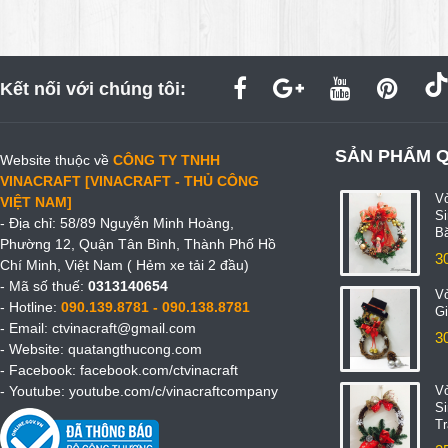
Kết nối với chúng tôi:
SẢN PHẨM 
Website thuộc về
CÔNG TY TNHH
VINACRAFT [VINACRAFT - THỦ CÔNG
V
VIỆT NAM]
S
- Địa chỉ: 58/89 Nguyễn Minh Hoàng,
B
Phường 12, Quận Tân Bình, Thành Phố Hồ
3
Chí Minh, Việt Nam ( Hẻm xe tải 2 đầu)
- Mã số thuế:
0313140654
V
- Hotline:
090.139.8781 - 090.138.8781
Gi
- Email:
ctvinacraft@gmail.com
3
- Website:
quatangthucong.com
- Facebook:
facebook.com/ctvinacraft
- Youtube:
youtube.com/c/vinacraftcompany
V
S
T