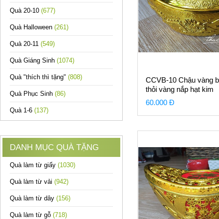
Quà 20-10
(677)
Quà Halloween
(261)
Quà 20-11
(549)
Quà Giáng Sinh
(1074)
Quà "thích thì tặng"
(808)
CCVB-10 Chậu vàng b
thỏi vàng nắp hạt kim
Quà Phục Sinh
(86)
cương lớn
60.000 Đ
Quà 1-6
(137)
DANH MỤC QUÀ TẶNG
Quà làm từ giấy
(1030)
Quà làm từ vải
(942)
Quà làm từ dây
(156)
Quà làm từ gỗ
(718)