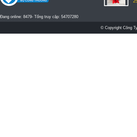
2
Đang online: 8479- Tổng truy cập: 54707280
© Copyright Công Ty