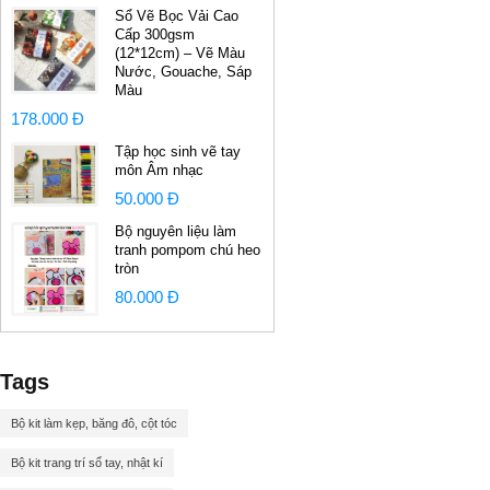
Sổ Vẽ Bọc Vải Cao
Cấp 300gsm
(12*12cm) – Vẽ Màu
Nước, Gouache, Sáp
Màu
178.000 Đ
Tập học sinh vẽ tay
môn Âm nhạc
50.000 Đ
Bộ nguyên liệu làm
tranh pompom chú heo
tròn
80.000 Đ
Tags
Bộ kit làm kẹp, băng đô, cột tóc
Bộ kit trang trí sổ tay, nhật kí