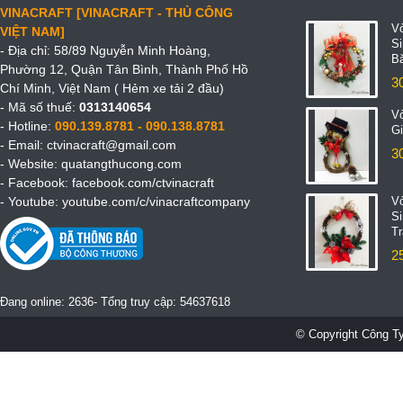
VINACRAFT [VINACRAFT - THỦ CÔNG
V
VIỆT NAM]
S
- Địa chỉ: 58/89 Nguyễn Minh Hoàng,
B
Phường 12, Quận Tân Bình, Thành Phố Hồ
3
Chí Minh, Việt Nam ( Hẻm xe tải 2 đầu)
- Mã số thuế:
0313140654
V
- Hotline:
090.139.8781 - 090.138.8781
Gi
- Email:
ctvinacraft@gmail.com
3
- Website:
quatangthucong.com
- Facebook:
facebook.com/ctvinacraft
- Youtube:
youtube.com/c/vinacraftcompany
V
S
T
2
Đang online: 2636- Tổng truy cập: 54637618
© Copyright Công Ty