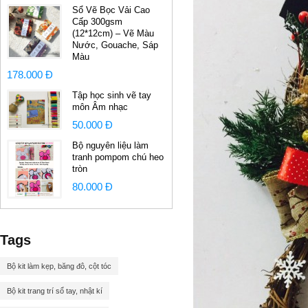
Sổ Vẽ Bọc Vải Cao
Cấp 300gsm
(12*12cm) – Vẽ Màu
Nước, Gouache, Sáp
Màu
178.000 Đ
Tập học sinh vẽ tay
môn Âm nhạc
50.000 Đ
Bộ nguyên liệu làm
tranh pompom chú heo
tròn
80.000 Đ
Tags
Bộ kit làm kẹp, băng đô, cột tóc
Bộ kit trang trí sổ tay, nhật kí