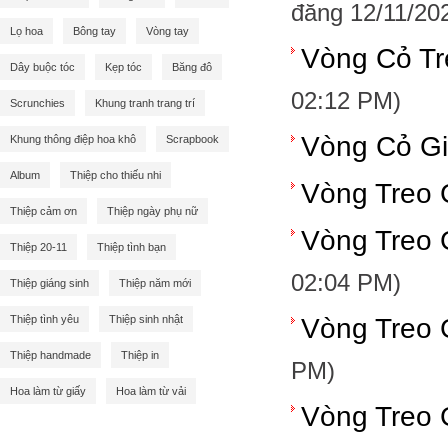
đăng 12/11/20
Lọ hoa
Bông tay
Vòng tay
Vòng Cỏ Tr
Dây buộc tóc
Kẹp tóc
Băng đô
02:12 PM)
Scrunchies
Khung tranh trang trí
Vòng Cỏ G
Khung thông điệp hoa khô
Scrapbook
Album
Thiệp cho thiếu nhi
Vòng Treo 
Thiệp cảm ơn
Thiệp ngày phụ nữ
Vòng Treo 
Thiệp 20-11
Thiệp tình bạn
02:04 PM)
Thiệp giáng sinh
Thiệp năm mới
Thiệp tình yêu
Thiệp sinh nhật
Vòng Treo 
Thiệp handmade
Thiệp in
PM)
Hoa làm từ giấy
Hoa làm từ vải
Vòng Treo 