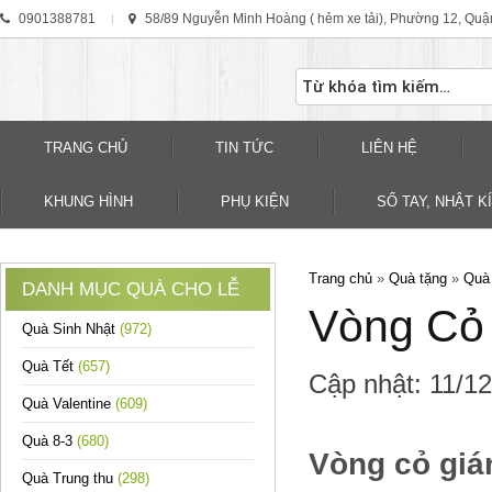
0901388781
58/89 Nguyễn Minh Hoàng ( hẻm xe tải), Phường 12, Quậ
TRANG CHỦ
TIN TỨC
LIÊN HỆ
KHUNG HÌNH
PHỤ KIỆN
SỐ TAY, NHẬT KÍ
Trang chủ
»
Quà tặng
»
Quà 
DANH MỤC QUÀ CHO LỄ
Vòng Cỏ 
Quà Sinh Nhật
(972)
Quà Tết
(657)
Cập nhật:
11/1
Quà Valentine
(609)
Quà 8-3
(680)
Vòng cỏ gián
Quà Trung thu
(298)