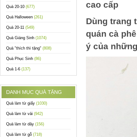
cao cấp
Quà 20-10
(677)
Quà Halloween
(261)
Dùng trang t
Quà 20-11
(549)
quán cà phê,
Quà Giáng Sinh
(1074)
ý của những
Quà "thích thì tặng"
(808)
Quà Phục Sinh
(86)
Quà 1-6
(137)
DANH MỤC QUÀ TẶNG
Quà làm từ giấy
(1030)
Quà làm từ vải
(942)
Quà làm từ dây
(156)
Quà làm từ gỗ
(718)