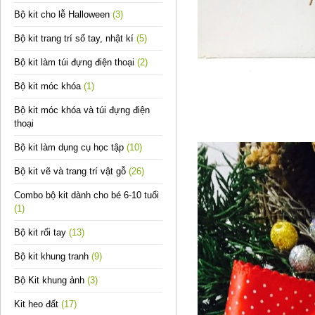
Bộ kit cho lễ Halloween
(3)
Bộ kit trang trí sổ tay, nhật kí
(5)
Bộ kit làm túi đựng điện thoại
(2)
Bộ kit móc khóa
(1)
Bộ kit móc khóa và túi đựng điện
thoại
Bộ kit làm dụng cụ học tập
(10)
Bộ kit vẽ và trang trí vật gỗ
(26)
Combo bộ kit dành cho bé 6-10 tuổi
(1)
Bộ kit rối tay
(13)
Bộ kit khung tranh
(9)
Bộ Kit khung ảnh
(3)
Kit heo đất
(17)