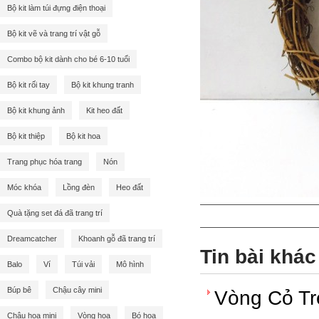
Bộ kit làm túi đựng điện thoại
Bộ kit vẽ và trang trí vật gỗ
Combo bộ kit dành cho bé 6-10 tuổi
Bộ kit rối tay
Bộ kit khung tranh
Bộ kit khung ảnh
Kit heo đất
Bộ kit thiệp
Bộ kit hoa
Trang phục hóa trang
Nón
Móc khóa
Lồng đèn
Heo đất
Quà tặng set đá đã trang trí
Dreamcatcher
Khoanh gỗ đã trang trí
Tin bài khác
Balo
Ví
Túi vải
Mô hình
Búp bê
Chậu cây mini
Vòng Cỏ Tr
Chậu hoa mini
Vòng hoa
Bó hoa