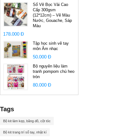
Sổ Vẽ Bọc Vải Cao
Cấp 300gsm
(12*12cm) – Vẽ Màu
Nước, Gouache, Sáp
Màu
178.000 Đ
Tập học sinh vẽ tay
môn Âm nhạc
50.000 Đ
Bộ nguyên liệu làm
tranh pompom chú heo
tròn
80.000 Đ
Tags
Bộ kit làm kẹp, băng đô, cột tóc
Bộ kit trang trí sổ tay, nhật kí