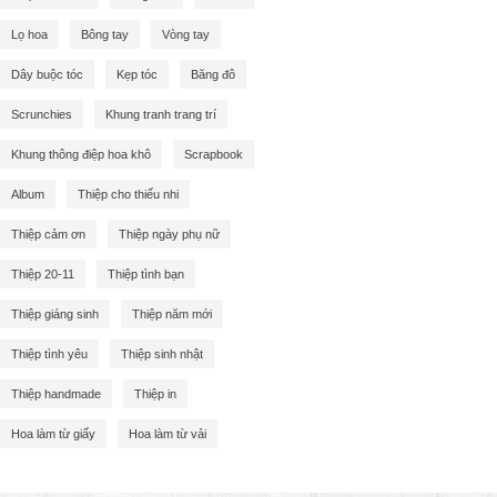
Lọ hoa
Bông tay
Vòng tay
Dây buộc tóc
Kẹp tóc
Băng đô
Scrunchies
Khung tranh trang trí
Khung thông điệp hoa khô
Scrapbook
Album
Thiệp cho thiếu nhi
Thiệp cảm ơn
Thiệp ngày phụ nữ
Thiệp 20-11
Thiệp tình bạn
Thiệp giáng sinh
Thiệp năm mới
Thiệp tình yêu
Thiệp sinh nhật
Thiệp handmade
Thiệp in
Hoa làm từ giấy
Hoa làm từ vải