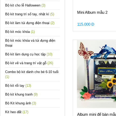
Bộ kit cho lễ Halloween
(3)
Mini Album mẫu 2
Bộ kit trang trí sổ tay, nhật kí
(5)
Bộ kit làm túi đựng điện thoại
(2)
115.000 Đ
Bộ kit móc khóa
(1)
Bộ kit móc khóa và túi đựng điện
thoại
Bộ kit làm dụng cụ học tập
(10)
Bộ kit vẽ và trang trí vật gỗ
(26)
Combo bộ kit dành cho bé 6-10 tuổi
(1)
Bộ kit rối tay
(13)
Bộ kit khung tranh
(9)
Bộ Kit khung ảnh
(3)
Kit heo đất
(17)
Album mini để bàn mẫ