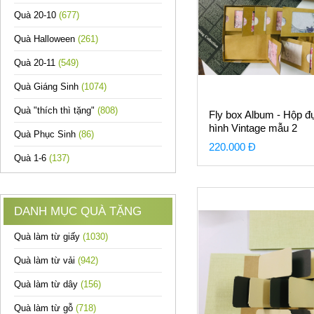
Quà 20-10
(677)
Quà Halloween
(261)
Quà 20-11
(549)
Quà Giáng Sinh
(1074)
Quà "thích thì tặng"
(808)
Fly box Album - Hộp đ
hình Vintage mẫu 2
Quà Phục Sinh
(86)
220.000 Đ
Quà 1-6
(137)
DANH MỤC QUÀ TẶNG
Quà làm từ giấy
(1030)
Quà làm từ vải
(942)
Quà làm từ dây
(156)
Quà làm từ gỗ
(718)