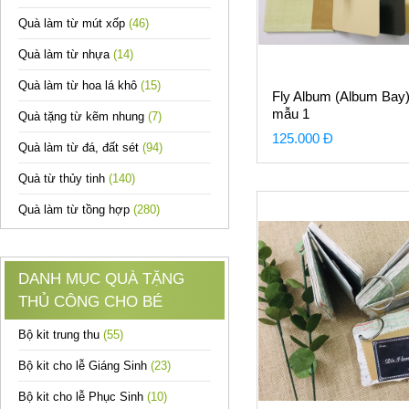
Quà làm từ mút xốp
(46)
Quà làm từ nhựa
(14)
Quà làm từ hoa lá khô
(15)
Fly Album (Album Bay)
mẫu 1
Quà tặng từ kẽm nhung
(7)
125.000 Đ
Quà làm từ đá, đất sét
(94)
Quà từ thủy tinh
(140)
Quà làm từ tồng hợp
(280)
DANH MỤC QUÀ TẶNG
THỦ CÔNG CHO BÉ
Bộ kit trung thu
(55)
Bộ kit cho lễ Giáng Sinh
(23)
Bộ kit cho lễ Phục Sinh
(10)