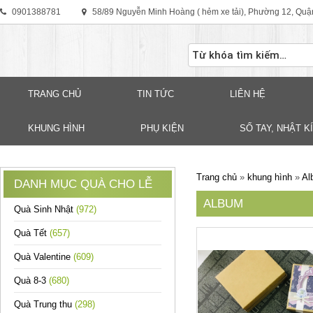
0901388781
58/89 Nguyễn Minh Hoàng ( hẻm xe tải), Phường 12, Quậ
TRANG CHỦ
TIN TỨC
LIÊN HỆ
KHUNG HÌNH
PHỤ KIỆN
SỐ TAY, NHẬT KÍ
Trang chủ
»
khung hình
»
Al
DANH MỤC QUÀ CHO LỄ
ALBUM
Quà Sinh Nhật
(972)
Quà Tết
(657)
Quà Valentine
(609)
Quà 8-3
(680)
Quà Trung thu
(298)