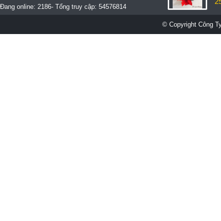
2
Đang online: 2186- Tổng truy cập: 54576814
© Copyright Công Ty