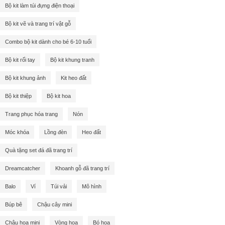
Bộ kit làm túi đựng điện thoại
Bộ kit vẽ và trang trí vật gỗ
Combo bộ kit dành cho bé 6-10 tuổi
Bộ kit rối tay
Bộ kit khung tranh
Bộ kit khung ảnh
Kit heo đất
Bộ kit thiệp
Bộ kit hoa
Trang phục hóa trang
Nón
Móc khóa
Lồng đèn
Heo đất
Quà tặng set đá đã trang trí
Dreamcatcher
Khoanh gỗ đã trang trí
Balo
Ví
Túi vải
Mô hình
Búp bê
Chậu cây mini
Chậu hoa mini
Vòng hoa
Bó hoa