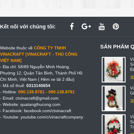
Kết nối với chúng tôi:
SẢN PHẨM 
Website thuộc về
CÔNG TY TNHH
VINACRAFT [VINACRAFT - THỦ CÔNG
V
VIỆT NAM]
S
- Địa chỉ: 58/89 Nguyễn Minh Hoàng,
B
Phường 12, Quận Tân Bình, Thành Phố Hồ
3
Chí Minh, Việt Nam ( Hẻm xe tải 2 đầu)
- Mã số thuế:
0313140654
V
- Hotline:
090.139.8781 - 090.138.8781
Gi
- Email:
ctvinacraft@gmail.com
3
- Website:
quatangthucong.com
- Facebook:
facebook.com/ctvinacraft
- Youtube:
youtube.com/c/vinacraftcompany
V
S
T