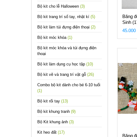
Bộ kit cho lễ Halloween
(3)
Băng đ
Bộ kit trang trí sổ tay, nhật kí
(5)
Sinh (
Bộ kit làm túi đựng điện thoại
(2)
GS
45.000
Bộ kit móc khóa
(1)
Bộ kit móc khóa và túi đựng điện
thoại
Bộ kit làm dụng cụ học tập
(10)
Bộ kit vẽ và trang trí vật gỗ
(26)
Combo bộ kit dành cho bé 6-10 tuổi
(1)
Bộ kit rối tay
(13)
Bộ kit khung tranh
(9)
Bộ Kit khung ảnh
(3)
Kit heo đất
(17)
Băng đ