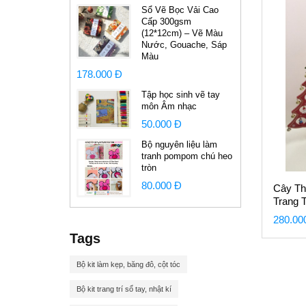
Sổ Vẽ Bọc Vải Cao
Cấp 300gsm
(12*12cm) – Vẽ Màu
Nước, Gouache, Sáp
Màu
178.000 Đ
Tập học sinh vẽ tay
môn Âm nhạc
50.000 Đ
Bộ nguyên liệu làm
tranh pompom chú heo
tròn
80.000 Đ
Cây Th
Trang 
280.00
Tags
Bộ kit làm kẹp, băng đô, cột tóc
Bộ kit trang trí sổ tay, nhật kí