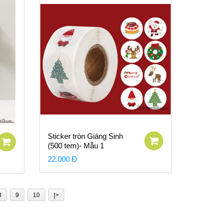
Sticker tròn Giáng Sinh
(500 tem)- Mẫu 1
22.000 Đ
8
9
10
|>