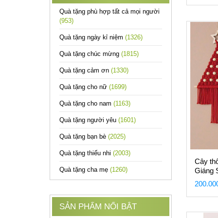
Quà tặng phù hợp tất cả mọi người
(953)
Quà tặng ngày kỉ niệm
(1326)
Quà tặng chúc mừng
(1815)
Quà tặng cảm ơn
(1330)
Quà tặng cho nữ
(1699)
Quà tặng cho nam
(1163)
Quà tặng người yêu
(1601)
Quà tặng bạn bè
(2025)
Quà tặng thiếu nhi
(2003)
Cây th
Quà tặng cha mẹ
(1260)
Giáng 
trắng
200.00
SẢN PHẨM NỔI BẬT