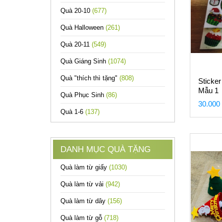
Quà 20-10
(677)
Quà Halloween
(261)
Quà 20-11
(549)
Quà Giáng Sinh
(1074)
Quà "thích thì tặng"
(808)
Sticker
Mẫu 1
Quà Phục Sinh
(86)
30.000
Quà 1-6
(137)
DANH MỤC QUÀ TẶNG
Quà làm từ giấy
(1030)
Quà làm từ vải
(942)
Quà làm từ dây
(156)
Quà làm từ gỗ
(718)