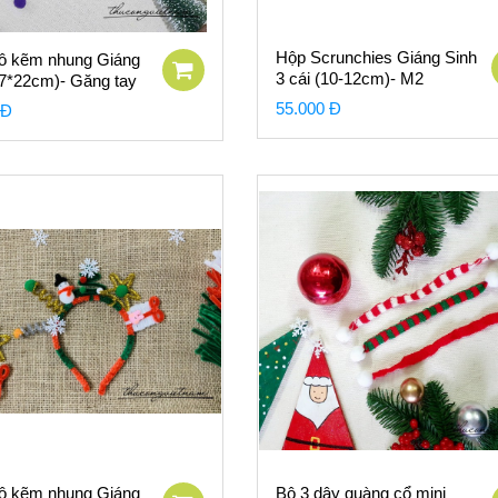
Hộp Scrunchies Giáng Sinh
ô kẽm nhung Giáng
3 cái (10-12cm)- M2
17*22cm)- Găng tay
55.000 Đ
 Đ
ô kẽm nhung Giáng
Bộ 3 dây quàng cổ mini