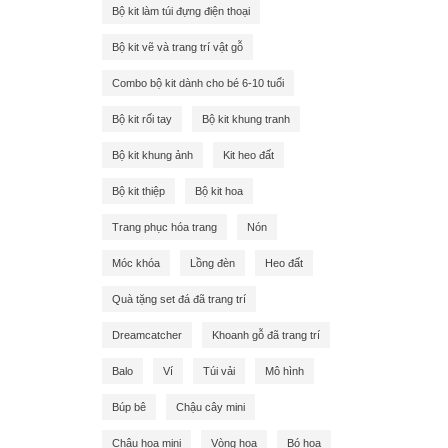
Bộ kit làm túi đựng điện thoại
Bộ kit vẽ và trang trí vật gỗ
Combo bộ kit dành cho bé 6-10 tuổi
Bộ kit rối tay
Bộ kit khung tranh
Bộ kit khung ảnh
Kit heo đất
Bộ kit thiệp
Bộ kit hoa
Trang phục hóa trang
Nón
Móc khóa
Lồng đèn
Heo đất
Quà tặng set đá đã trang trí
Dreamcatcher
Khoanh gỗ đã trang trí
Balo
Ví
Túi vải
Mô hình
Búp bê
Chậu cây mini
Chậu hoa mini
Vòng hoa
Bó hoa