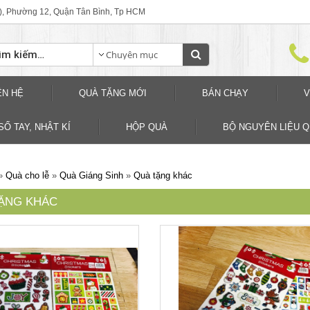
), Phường 12, Quận Tân Bình, Tp HCM
ÊN HỆ
QUÀ TẶNG MỚI
BÁN CHẠY
V
SỐ TAY, NHẬT KÍ
HỘP QUÀ
BỘ NGUYÊN LIỆU 
»
Quà cho lễ
»
Quà Giáng Sinh
»
Quà tặng khác
ẶNG KHÁC