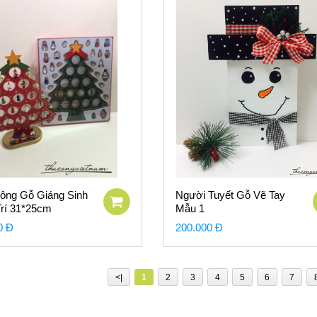
ông Gỗ Giáng Sinh
Người Tuyết Gỗ Vẽ Tay
Trí 31*25cm
Mẫu 1
0 Đ
200.000 Đ
<|
1
2
3
4
5
6
7