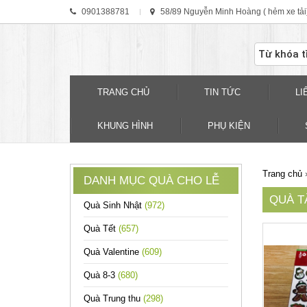
0901388781
58/89 Nguyễn Minh Hoàng ( hẻm xe tải
TRANG CHỦ
TIN TỨC
LI
KHUNG HÌNH
PHỤ KIỆN
Trang chủ
DANH MỤC QUÀ CHO LỄ
QUÀ T
Quà Sinh Nhật
(972)
Quà Tết
(657)
Quà Valentine
(609)
Quà 8-3
(680)
Quà Trung thu
(298)