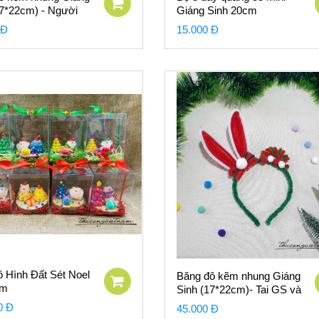
17*22cm) - Người
Giáng Sinh 20cm
à ngôi sao
 Đ
15.000 Đ
 Hình Đất Sét Noel
Băng đô kẽm nhung Giáng
cm
Sinh (17*22cm)- Tai GS và
nơ
0 Đ
45.000 Đ