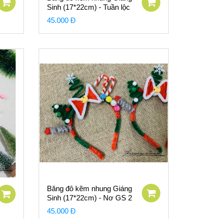
Sinh (17*22cm) - Tuần lộc
và Người Tuyết
45.000 Đ
Băng đô kẽm nhung Giáng
Sinh (17*22cm) - Nơ GS 2
45.000 Đ