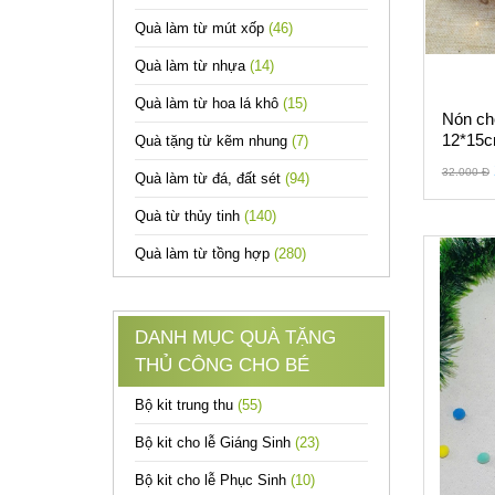
Quà làm từ mút xốp
(46)
Quà làm từ nhựa
(14)
Quà làm từ hoa lá khô
(15)
Nón ch
12*15c
Quà tặng từ kẽm nhung
(7)
32.000 Đ
Quà làm từ đá, đất sét
(94)
Quà từ thủy tinh
(140)
Quà làm từ tồng hợp
(280)
DANH MỤC QUÀ TẶNG
THỦ CÔNG CHO BÉ
Bộ kit trung thu
(55)
Bộ kit cho lễ Giáng Sinh
(23)
Bộ kit cho lễ Phục Sinh
(10)