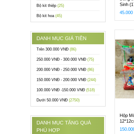
Sinh (
Bộ kit thiệp
(25)
tuyết v
45.000
Bộ kit hoa
(45)
DANH MỤC GIÁ TIỀN
Trên 300.000 VNĐ
(86)
250.000 VNĐ - 300.000 VNĐ
(75)
200.000 VNĐ - 250.000 VNĐ
(86)
150.000 VNĐ - 200.000 VNĐ
(244)
100.000 VNĐ -150.000 VNĐ
(518)
Dưới 50.000 VNĐ
(2750)
Hộp Mô
12*12
DANH MỤC TẶNG QUÀ
150.00
PHÙ HỢP