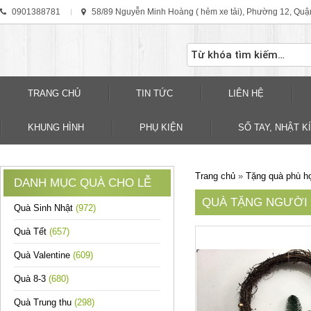
0901388781
58/89 Nguyễn Minh Hoàng ( hẻm xe tải), Phường 12, Quậ
TRANG CHỦ
TIN TỨC
LIÊN HỆ
KHUNG HÌNH
PHỤ KIỆN
SỐ TAY, NHẬT KÍ
Trang chủ
»
Tặng quà phù h
DANH MỤC QUÀ CHO LỄ
QUÀ TẶNG NGƯỜI
Quà Sinh Nhật
(972)
Quà Tết
(657)
Quà Valentine
(609)
Quà 8-3
(680)
Quà Trung thu
(298)