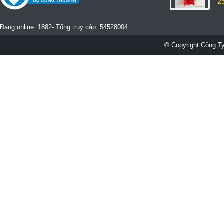
2
Đang online: 1882- Tổng truy cập: 54528004
© Copyright Công Ty