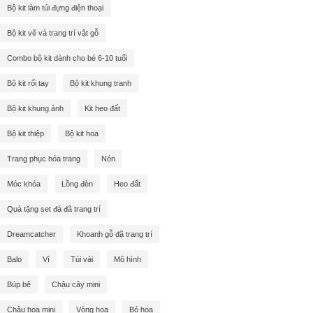
Bộ kit làm túi đựng điện thoại
Bộ kit vẽ và trang trí vật gỗ
Combo bộ kit dành cho bé 6-10 tuổi
Bộ kit rối tay
Bộ kit khung tranh
Bộ kit khung ảnh
Kit heo đất
Bộ kit thiệp
Bộ kit hoa
Trang phục hóa trang
Nón
Móc khóa
Lồng đèn
Heo đất
Quà tặng set đá đã trang trí
Dreamcatcher
Khoanh gỗ đã trang trí
Balo
Ví
Túi vải
Mô hình
Búp bê
Chậu cây mini
Chậu hoa mini
Vòng hoa
Bó hoa