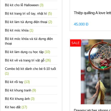
Bộ kit cho lễ Halloween
(3)
Thiệp quilling A love let
Bộ kit trang trí sổ tay, nhật kí
(5)
Bộ kit làm túi đựng điện thoại
(2)
45.000 Đ
Bộ kit móc khóa
(1)
Bộ kit móc khóa và túi đựng điện
SALE
thoại
Bộ kit làm dụng cụ học tập
(10)
Bộ kit vẽ và trang trí vật gỗ
(26)
Combo bộ kit dành cho bé 6-10 tuổi
(1)
Bộ kit rối tay
(13)
Bộ kit khung tranh
(9)
Bộ Kit khung ảnh
(3)
Kit heo đất
(17)
Dreamcatcher phong c