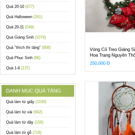
Quà 20-10
(677)
Quà Halloween
(261)
Quà 20-11
(549)
Quà Giáng Sinh
(1074)
Quà "thích thì tặng"
(808)
Vòng Cỏ Treo Giáng S
Hoa Trạng Nguyên Th
Quà Phục Sinh
(86)
Bạc
250.000 Đ
Quà 1-6
(137)
DANH MỤC QUÀ TẶNG
Quà làm từ giấy
(1030)
Quà làm từ vải
(942)
Quà làm từ dây
(156)
Quà làm từ gỗ
(718)