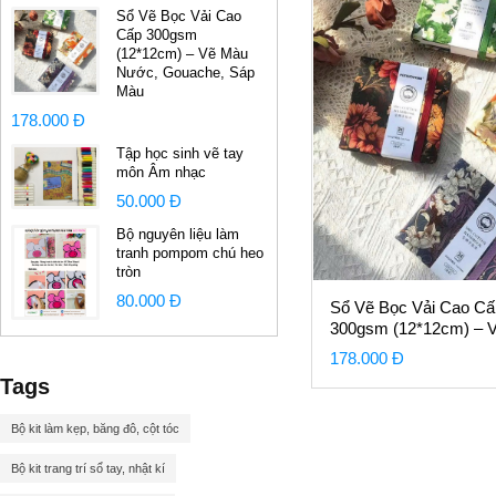
Sổ Vẽ Bọc Vải Cao
Cấp 300gsm
(12*12cm) – Vẽ Màu
Nước, Gouache, Sáp
Màu
178.000 Đ
Tập học sinh vẽ tay
môn Âm nhạc
50.000 Đ
Bộ nguyên liệu làm
tranh pompom chú heo
tròn
80.000 Đ
Sổ Vẽ Bọc Vải Cao Cấ
300gsm (12*12cm) – 
Màu Nước, Gouache,
178.000 Đ
Màu
Tags
Bộ kit làm kẹp, băng đô, cột tóc
Bộ kit trang trí sổ tay, nhật kí