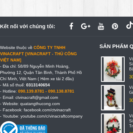
Kết nối với chúng tôi:
SẢN PHẨM 
Website thuộc về
CÔNG TY TNHH
VINACRAFT [VINACRAFT - THỦ CÔNG
V
VIỆT NAM]
S
- Địa chỉ: 58/89 Nguyễn Minh Hoàng,
B
Phường 12, Quận Tân Bình, Thành Phố Hồ
3
Chí Minh, Việt Nam ( Hẻm xe tải 2 đầu)
- Mã số thuế:
0313140654
V
- Hotline:
090.139.8781 - 090.138.8781
Gi
- Email:
ctvinacraft@gmail.com
3
- Website:
quatangthucong.com
- Facebook:
facebook.com/ctvinacraft
- Youtube:
youtube.com/c/vinacraftcompany
V
S
T