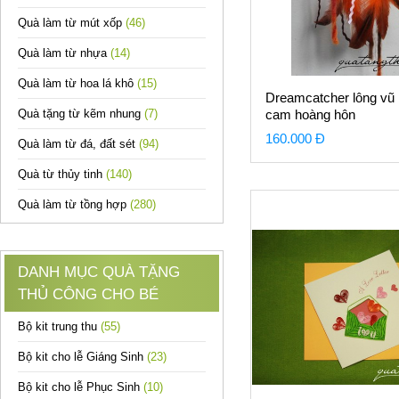
Quà làm từ mút xốp
(46)
Quà làm từ nhựa
(14)
Quà làm từ hoa lá khô
(15)
Dreamcatcher lông vũ
Quà tặng từ kẽm nhung
(7)
cam hoàng hôn
160.000 Đ
Quà làm từ đá, đất sét
(94)
Quà từ thủy tinh
(140)
Quà làm từ tồng hợp
(280)
DANH MỤC QUÀ TẶNG
THỦ CÔNG CHO BÉ
Bộ kit trung thu
(55)
Bộ kit cho lễ Giáng Sinh
(23)
Bộ kit cho lễ Phục Sinh
(10)