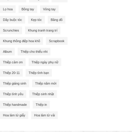
Lọ hoa
Bông tay
Vòng tay
Dây buộc tóc
Kẹp tóc
Băng đô
Scrunchies
Khung tranh trang trí
Khung thông điệp hoa khô
Scrapbook
Album
Thiệp cho thiếu nhi
Thiệp cảm ơn
Thiệp ngày phụ nữ
Thiệp 20-11
Thiệp tình bạn
Thiệp giáng sinh
Thiệp năm mới
Thiệp tình yêu
Thiệp sinh nhật
Thiệp handmade
Thiệp in
Hoa làm từ giấy
Hoa làm từ vải