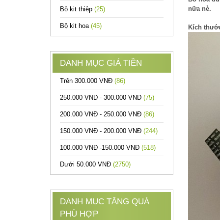
nữa nè.
Bộ kit thiệp
(25)
Bộ kit hoa
(45)
Kích thướ
DANH MỤC GIÁ TIỀN
Trên 300.000 VNĐ
(86)
250.000 VNĐ - 300.000 VNĐ
(75)
200.000 VNĐ - 250.000 VNĐ
(86)
150.000 VNĐ - 200.000 VNĐ
(244)
100.000 VNĐ -150.000 VNĐ
(518)
Dưới 50.000 VNĐ
(2750)
DANH MỤC TẶNG QUÀ
PHÙ HỢP