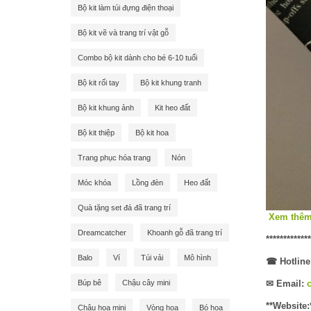
Bộ kit làm túi đựng điện thoại
Bộ kit vẽ và trang trí vật gỗ
Combo bộ kit dành cho bé 6-10 tuổi
Bộ kit rối tay
Bộ kit khung tranh
Bộ kit khung ảnh
Kit heo đất
Bộ kit thiệp
Bộ kit hoa
Trang phục hóa trang
Nón
Móc khóa
Lồng đèn
Heo đất
Quà tặng set đá đã trang trí
Xem thêm 
Dreamcatcher
Khoanh gỗ đã trang trí
*************
Balo
Ví
Túi vải
Mô hình
☎
Hotline
Búp bê
Chậu cây mini
✉
Email:
**Website:
Chậu hoa mini
Vòng hoa
Bó hoa