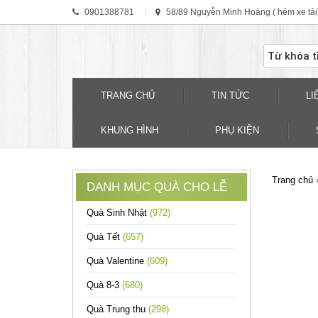
0901388781
58/89 Nguyễn Minh Hoàng ( hẻm xe tải
TRANG CHỦ
TIN TỨC
LI
KHUNG HÌNH
PHỤ KIỆN
Trang chủ
DANH MỤC QUÀ CHO LỄ
Quà Sinh Nhật
(972)
Quà Tết
(657)
Quà Valentine
(609)
Quà 8-3
(680)
Quà Trung thu
(298)