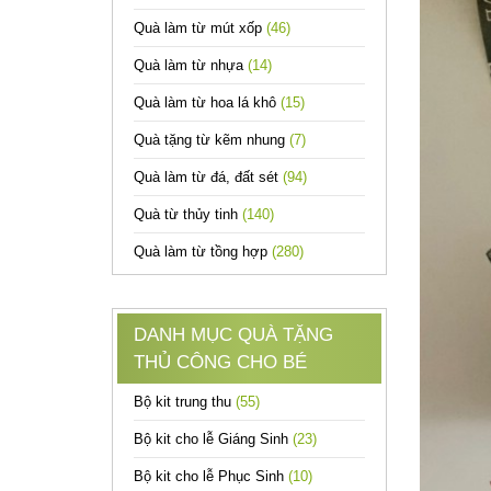
Quà làm từ mút xốp
(46)
Quà làm từ nhựa
(14)
Quà làm từ hoa lá khô
(15)
Quà tặng từ kẽm nhung
(7)
Quà làm từ đá, đất sét
(94)
Quà từ thủy tinh
(140)
Quà làm từ tồng hợp
(280)
DANH MỤC QUÀ TẶNG
THỦ CÔNG CHO BÉ
Bộ kit trung thu
(55)
Bộ kit cho lễ Giáng Sinh
(23)
Bộ kit cho lễ Phục Sinh
(10)