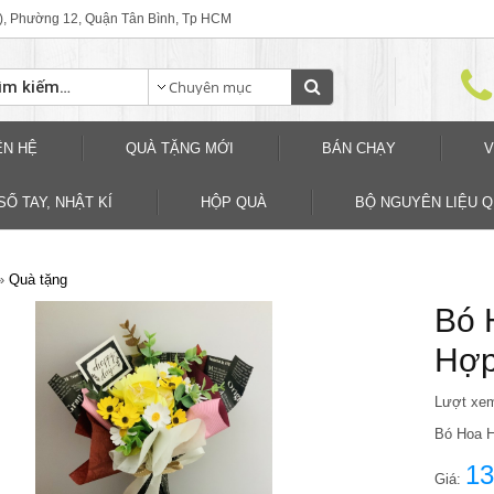
), Phường 12, Quận Tân Bình, Tp HCM
ÊN HỆ
QUÀ TẶNG MỚI
BÁN CHẠY
V
SỐ TAY, NHẬT KÍ
HỘP QUÀ
BỘ NGUYÊN LIỆU 
»
Quà tặng
Bó 
Hợp
Lượt xe
Bó Hoa 
13
Giá: