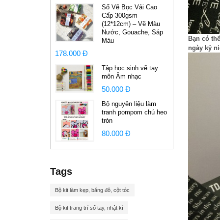
Sổ Vẽ Bọc Vải Cao
Cấp 300gsm
(12*12cm) – Vẽ Màu
Nước, Gouache, Sáp
Bạn có thể
Màu
ngày kỷ n
178.000 Đ
Tập học sinh vẽ tay
môn Âm nhạc
50.000 Đ
Bộ nguyên liệu làm
tranh pompom chú heo
tròn
80.000 Đ
Tags
Bộ kit làm kẹp, băng đô, cột tóc
Bộ kit trang trí sổ tay, nhật kí