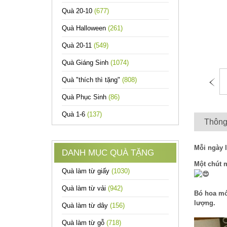
Quà 20-10
(677)
Quà Halloween
(261)
Quà 20-11
(549)
Quà Giáng Sinh
(1074)
Quà "thích thì tặng"
(808)
Quà Phục Sinh
(86)
Quà 1-6
(137)
Thông 
Mỗi ngày 
DANH MỤC QUÀ TẶNG
Một chút m
Quà làm từ giấy
(1030)
Quà làm từ vải
(942)
Bó hoa mớ
lượng.
Quà làm từ dây
(156)
Quà làm từ gỗ
(718)