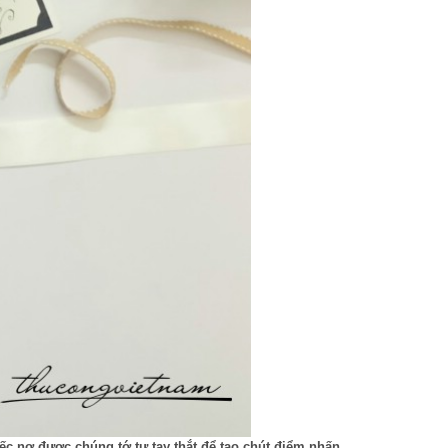
ếc nơ được chúng tớ tự tay thắt để tạo chút điểm nhấn