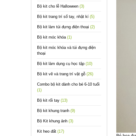
Bộ kit cho lễ Halloween
(3)
Bộ kit trang trí sổ tay, nhật kí
(5)
Bộ kit làm túi đựng điện thoại
(2)
Bộ kit móc khóa
(1)
Bộ kit móc khóa và túi đựng điện
thoại
Bộ kit làm dụng cụ học tập
(10)
Bộ kit vẽ và trang trí vật gỗ
(26)
Combo bộ kit dành cho bé 6-10 tuổi
(1)
Bộ kit rối tay
(13)
Bộ kit khung tranh
(9)
Bộ Kit khung ảnh
(3)
Kit heo đất
(17)
Bó hoa đượ