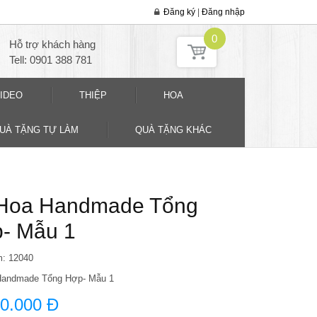
Đăng ký
|
Đăng nhập
0
Hỗ trợ khách hàng
Tell: 0901 388 781
IDEO
THIỆP
HOA
QUÀ TẶNG TỰ LÀM
QUÀ TẶNG KHÁC
Hoa Handmade Tổng
- Mẫu 1
m: 12040
Handmade Tổng Hợp- Mẫu 1
0.000 Đ