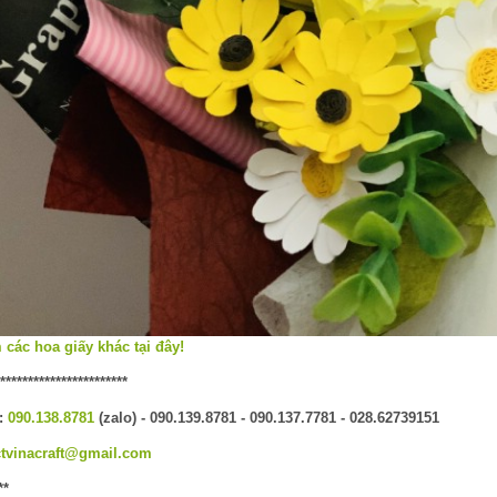
các hoa giấy khác tại đây!
***********************
:
090.138.8781
(zalo) - 090.139.8781 - 090.137.7781 - 028.62739151
ctvinacraft@gmail.com
**